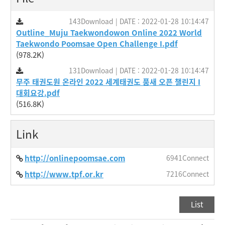
143Download | DATE : 2022-01-28 10:14:47
Outline_Muju Taekwondowon Online 2022 World
Taekwondo Poomsae Open Challenge I.pdf
(978.2K)
131Download | DATE : 2022-01-28 10:14:47
무주 태권도원 온라인 2022 세계태권도 품새 오픈 챌린지 I
대회요강.pdf
(516.8K)
Link
http://onlinepoomsae.com
6941Connect
http://www.tpf.or.kr
7216Connect
List